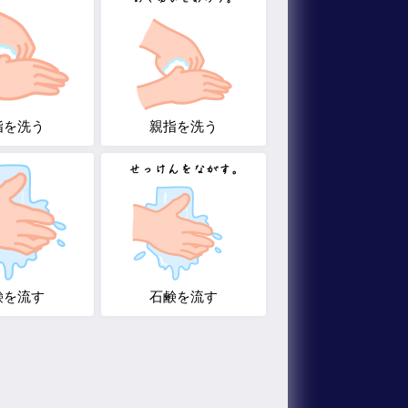
指を洗う
親指を洗う
鹸を流す
石鹸を流す