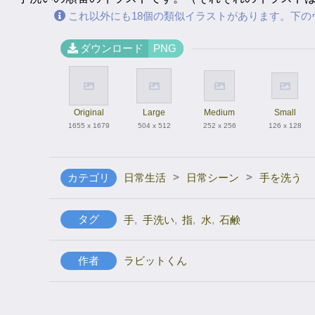
これ以外にも18個の類似イラストがあります。下の
ダウンロード
PNG
Original
Large
Medium
Small
1655 x 1679
504 x 512
252 x 256
126 x 128
>
>
カテゴリ
日常生活
日常シーン
手を洗う
タグ
手
,
手洗い
,
指
,
水
,
石鹸
作者
ラビットくん