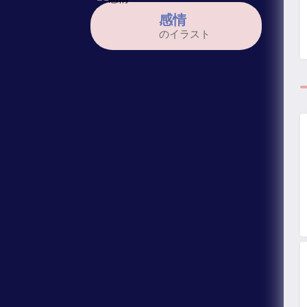
感情
のイラスト