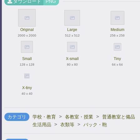
ダウンロード
PNG
Original
Large
Medium
2000 x 2000
512 x 512
256 x 256
Small
X-small
Tiny
128 x 128
80 x 80
64 x 64
X-tiny
40 x 40
>
>
カテゴリ
学校・教育
各教室・授業
普通教室と備品
>
>
生活用品
衣類等
バック・鞄