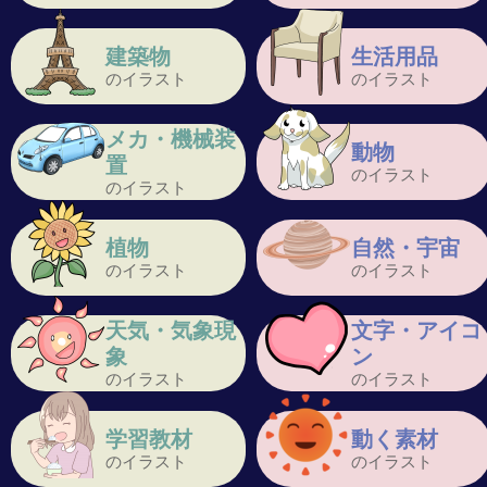
建築物
生活用品
のイラスト
のイラスト
メカ・機械装
動物
置
のイラスト
のイラスト
植物
自然・宇宙
のイラスト
のイラスト
天気・気象現
文字・アイコ
象
ン
のイラスト
のイラスト
学習教材
動く素材
のイラスト
のイラスト