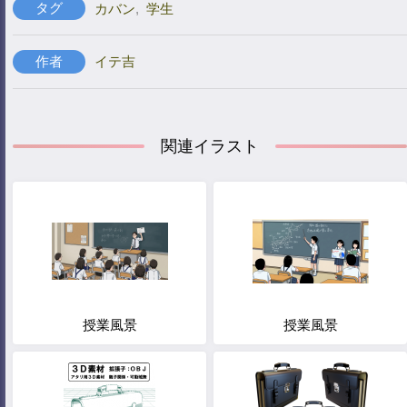
タグ
カバン
,
学生
作者
イテ吉
関連イラスト
授業風景
授業風景