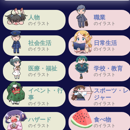
人物
職業
のイラスト
のイラスト
社会生活
日常生活
のイラスト
のイラスト
医療・福祉
学校・教育
のイラスト
のイラスト
イベント・行
スポーツ・レ
事
ジャー
のイラスト
のイラスト
ハザード
食べ物
のイラスト
のイラスト