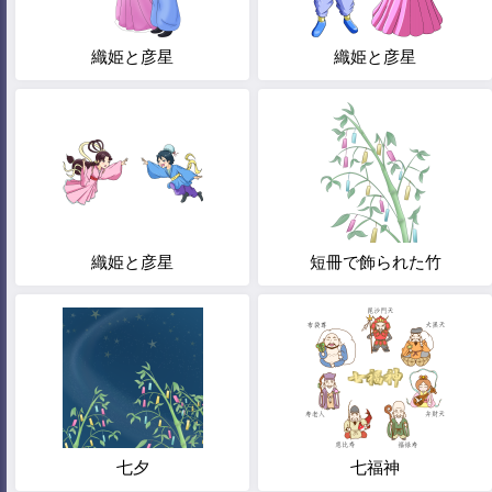
織姫と彦星
織姫と彦星
織姫と彦星
短冊で飾られた竹
七夕
七福神