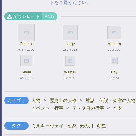
トをご覧ください。
ダウンロード
PNG
Original
Large
Medium
678 x 1920
180 x 512
90 x 256
Small
X-small
Tiny
45 x 128
28 x 80
22 x 64
>
>
カテゴリ
人物
歴史上の人物
神話・伝説・架空の人物
>
>
イベント・行事
７～９月の行事
七夕
タグ
ミルキーウェイ
,
七夕
,
天の川
,
彦星