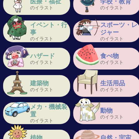
医療・福祉
学校・教育
のイラスト
のイラスト
イベント・行
スポーツ・レ
事
ジャー
のイラスト
のイラスト
ハザード
食べ物
のイラスト
のイラスト
建築物
生活用品
のイラスト
のイラスト
メカ・機械装
動物
置
のイラスト
のイラスト
植物
自然・宇宙