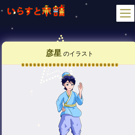
彦星
のイラスト