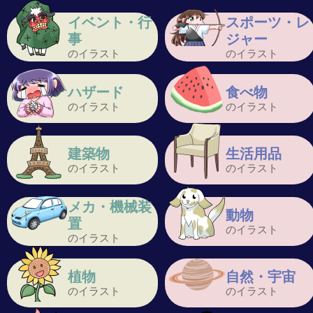
イベント・行
スポーツ・レ
事
ジャー
のイラスト
のイラスト
ハザード
食べ物
のイラスト
のイラスト
建築物
生活用品
のイラスト
のイラスト
メカ・機械装
動物
置
のイラスト
のイラスト
植物
自然・宇宙
のイラスト
のイラスト