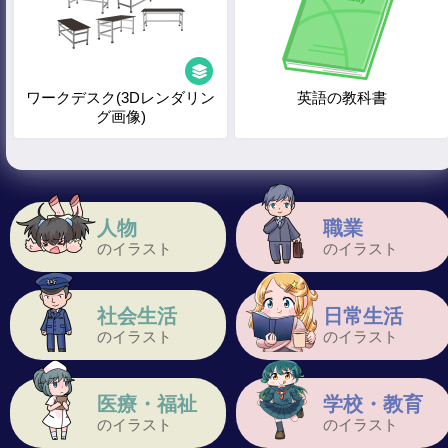
ワークデスク(3Dレンダリン
英語の教科書
グ画像)
人物
職業
のイラスト
のイラスト
社会生活
日常生活
のイラスト
のイラスト
医療・福祉
学校・教育
のイラスト
のイラスト