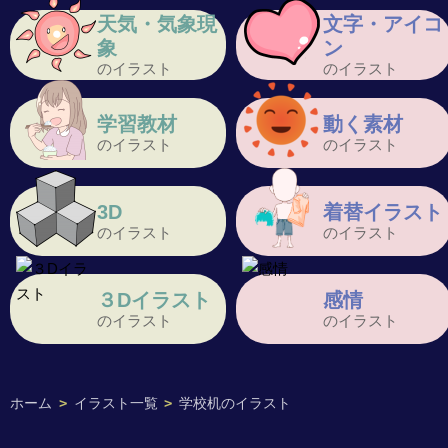
天気・気象現
文字・アイコ
象
ン
のイラスト
のイラスト
学習教材
動く素材
のイラスト
のイラスト
3D
着替イラスト
のイラスト
のイラスト
３Dイラスト
感情
のイラスト
のイラスト
ホーム
>
イラスト一覧
>
学校机のイラスト