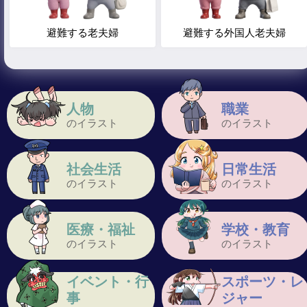
避難する老夫婦
避難する外国人老夫婦
人物
職業
のイラスト
のイラスト
社会生活
日常生活
のイラスト
のイラスト
医療・福祉
学校・教育
のイラスト
のイラスト
イベント・行
スポーツ・レ
事
ジャー