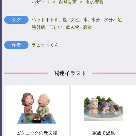
>
>
ハザード
自然災害
夏の警報
タグ
ペットボトル
,
夏
,
女性
,
水
,
水分
,
水分不足
,
熱射病
,
苦しい
,
飲み物
,
高齢
作者
ラビットくん
関連イラスト
ピクニックの老夫婦
家族で温泉