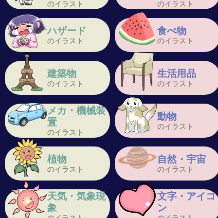
のイラスト
のイラスト
ハザード
食べ物
のイラスト
のイラスト
建築物
生活用品
のイラスト
のイラスト
メカ・機械装
動物
置
のイラスト
のイラスト
植物
自然・宇宙
のイラスト
のイラスト
天気・気象現
文字・アイコ
象
ン
のイラスト
のイラスト