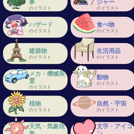
事
ジャー
のイラスト
のイラスト
ハザード
食べ物
のイラスト
のイラスト
建築物
生活用品
のイラスト
のイラスト
メカ・機械装
動物
置
のイラスト
のイラスト
植物
自然・宇宙
のイラスト
のイラスト
天気・気象現
文字・アイコ
象
ン