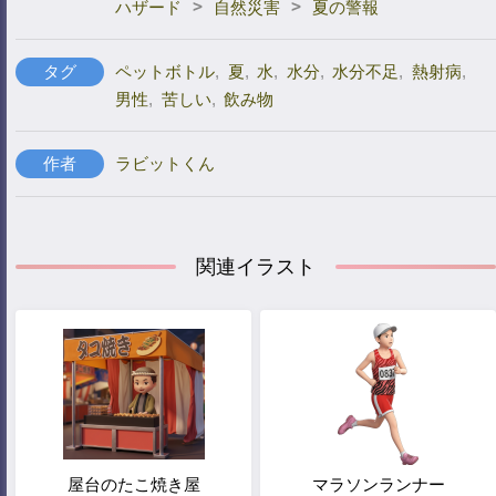
>
>
ハザード
自然災害
夏の警報
タグ
ペットボトル
,
夏
,
水
,
水分
,
水分不足
,
熱射病
,
男性
,
苦しい
,
飲み物
作者
ラビットくん
関連イラスト
屋台のたこ焼き屋
マラソンランナー