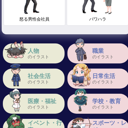
怒る男性会社員
パワハラ
人物
職業
のイラスト
のイラスト
社会生活
日常生活
のイラスト
のイラスト
医療・福祉
学校・教育
のイラスト
のイラスト
イベント・行
スポーツ・レ