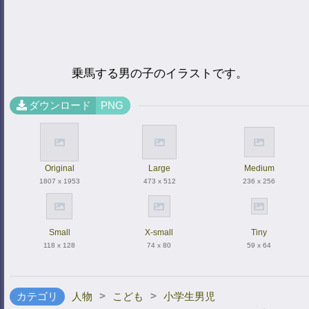
乗馬する男の子のイラストです。
ダウンロード
PNG
Original
Large
Medium
1807 x 1953
473 x 512
236 x 256
Small
X-small
Tiny
118 x 128
74 x 80
59 x 64
>
>
カテゴリ
人物
こども
小学生男児