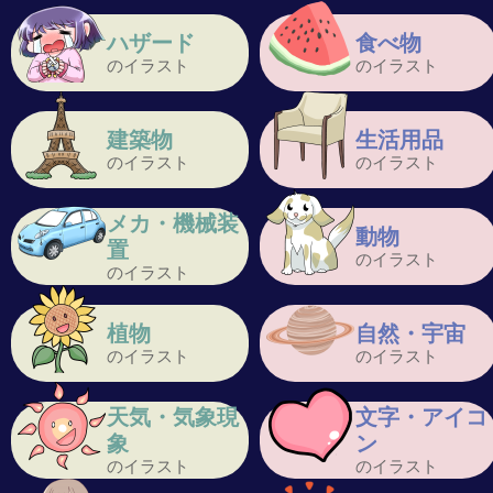
ハザード
食べ物
のイラスト
のイラスト
建築物
生活用品
のイラスト
のイラスト
メカ・機械装
動物
置
のイラスト
のイラスト
植物
自然・宇宙
のイラスト
のイラスト
天気・気象現
文字・アイコ
象
ン
のイラスト
のイラスト