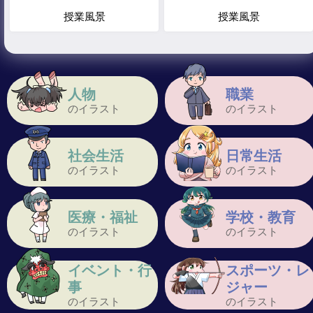
授業風景
授業風景
人物
職業
のイラスト
のイラスト
社会生活
日常生活
のイラスト
のイラスト
医療・福祉
学校・教育
のイラスト
のイラスト
イベント・行
スポーツ・レ
事
ジャー
のイラスト
のイラスト