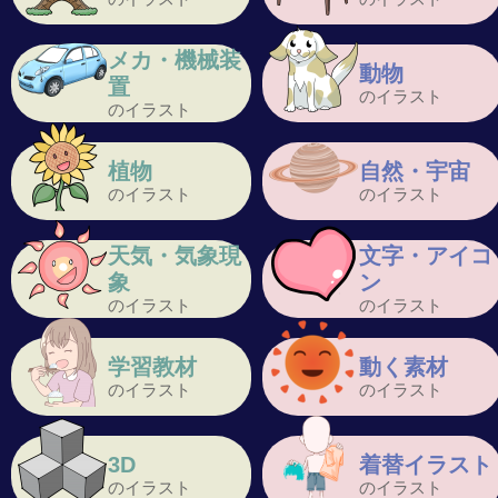
メカ・機械装
動物
置
のイラスト
のイラスト
植物
自然・宇宙
のイラスト
のイラスト
天気・気象現
文字・アイコ
象
ン
のイラスト
のイラスト
学習教材
動く素材
のイラスト
のイラスト
3D
着替イラスト
のイラスト
のイラスト