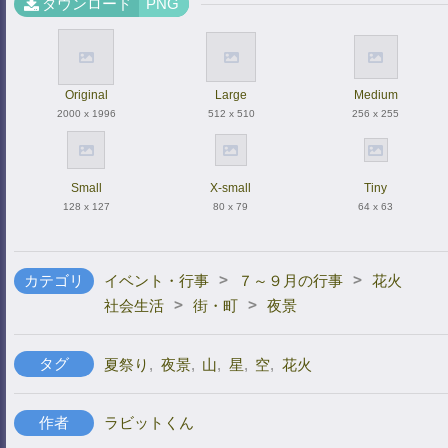
ダウンロード
PNG
Original
Large
Medium
2000 x 1996
512 x 510
256 x 255
Small
X-small
Tiny
128 x 127
80 x 79
64 x 63
>
>
カテゴリ
イベント・行事
７～９月の行事
花火
>
>
社会生活
街・町
夜景
タグ
夏祭り
,
夜景
,
山
,
星
,
空
,
花火
作者
ラビットくん