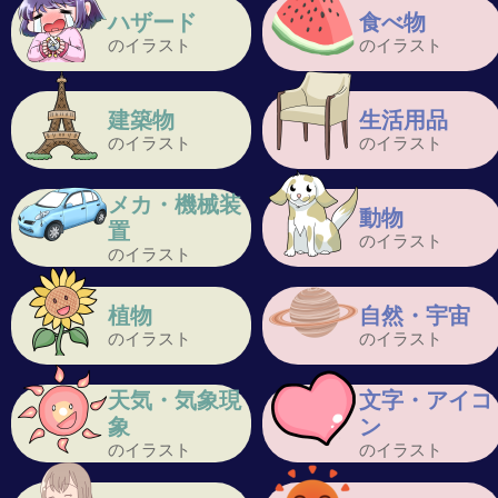
ハザード
食べ物
のイラスト
のイラスト
建築物
生活用品
のイラスト
のイラスト
メカ・機械装
動物
置
のイラスト
のイラスト
植物
自然・宇宙
のイラスト
のイラスト
天気・気象現
文字・アイコ
象
ン
のイラスト
のイラスト