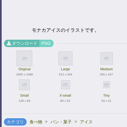
モナカアイスのイラストです。
ダウンロード
PNG
Original
Large
Medium
1665 x 1088
512 x 334
256 x 167
Small
X-small
Tiny
128 x 83
80 x 52
64 x 41
>
>
カテゴリ
食べ物
パン・菓子
アイス