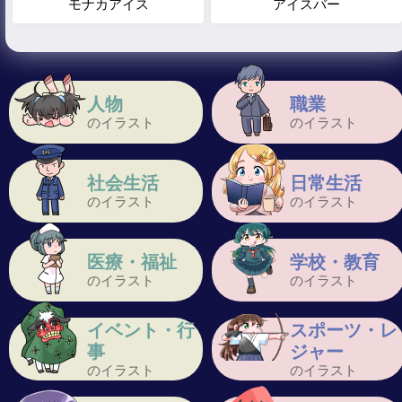
モナカアイス
アイスバー
人物
職業
のイラスト
のイラスト
社会生活
日常生活
のイラスト
のイラスト
医療・福祉
学校・教育
のイラスト
のイラスト
イベント・行
スポーツ・レ
事
ジャー
のイラスト
のイラスト