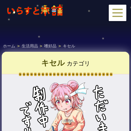
ホーム
>
生活用品
>
嗜好品
>
キセル
キセル
カテゴリ