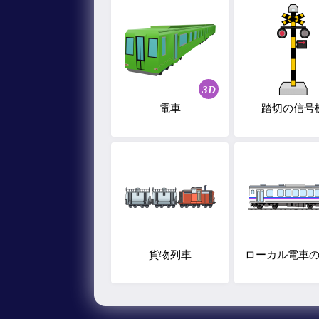
3D
電車
踏切の信号
貨物列車
ローカル電車