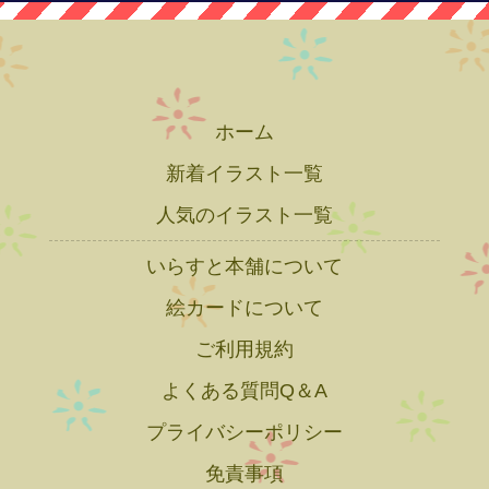
ホーム
新着イラスト一覧
人気のイラスト一覧
いらすと本舗について
絵カードについて
ご利用規約
よくある質問Q＆A
プライバシーポリシー
免責事項