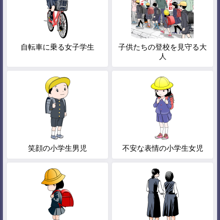
自転車に乗る女子学生
子供たちの登校を見守る大
人
笑顔の小学生男児
不安な表情の小学生女児