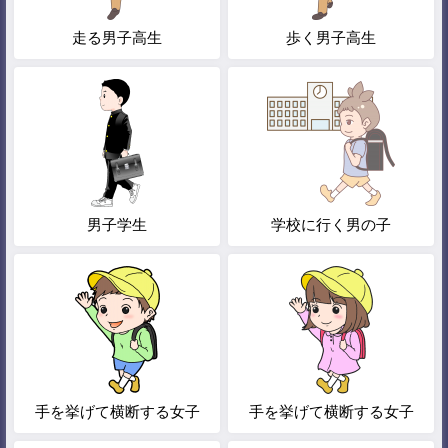
走る男子高生
歩く男子高生
男子学生
学校に行く男の子
手を挙げて横断する女子
手を挙げて横断する女子