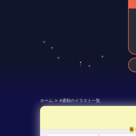
ホーム
>
#通勤のイラスト一覧