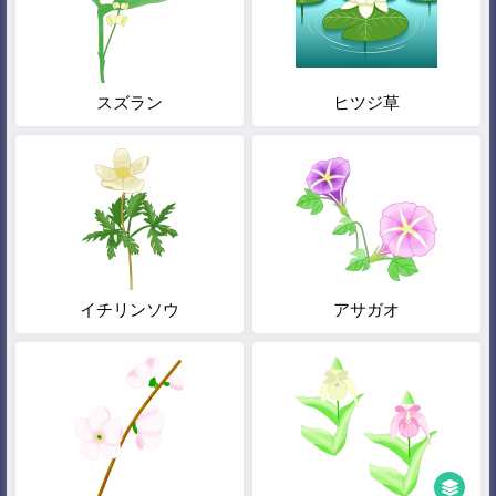
スズラン
ヒツジ草
イチリンソウ
アサガオ