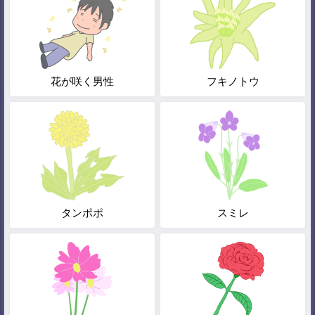
花が咲く男性
フキノトウ
タンポポ
スミレ