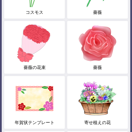
コスモス
薔薇
薔薇の花束
薔薇
年賀状テンプレート
寄せ植えの花