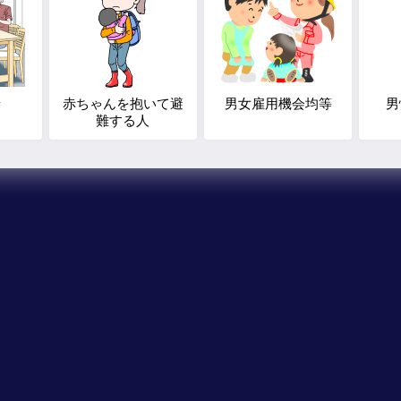
景
赤ちゃんを抱いて避
男女雇用機会均等
男
難する人