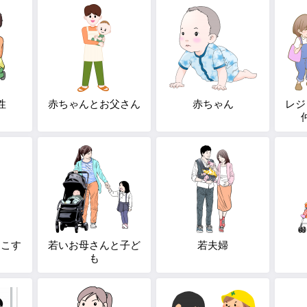
性
赤ちゃんとお父さん
赤ちゃん
レジ
っこす
若いお母さんと子ど
若夫婦
も