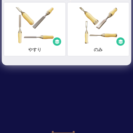
やすり
のみ