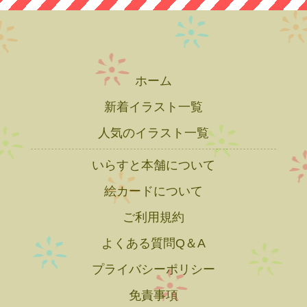
ホーム
新着イラスト一覧
人気のイラスト一覧
いらすと本舗について
絵カードについて
ご利用規約
よくある質問Q＆A
プライバシーポリシー
免責事項