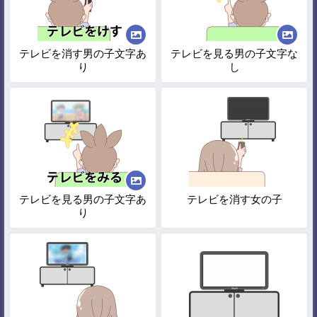
テレビを消す男の子文字あ
テレビを見る男の子文字な
り
し
テレビを見る男の子文字あ
テレビを消す女の子
り