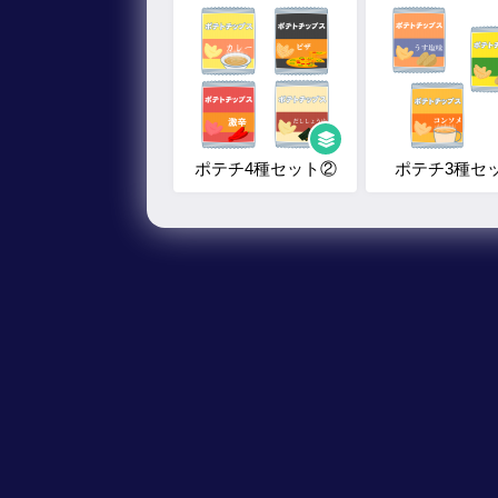
ポテチ4種セット②
ポテチ3種セ