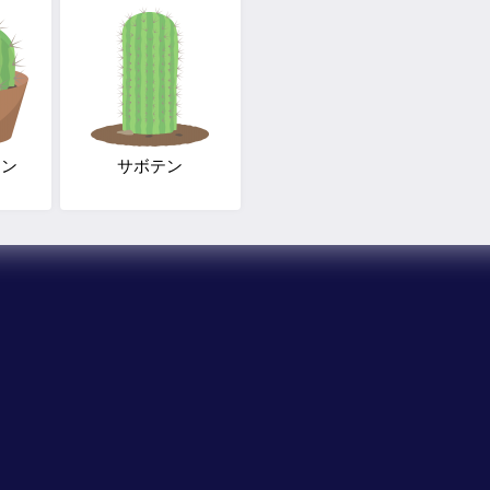
テン
サボテン