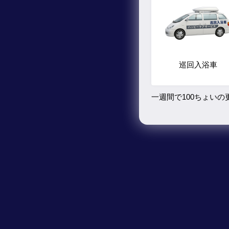
巡回入浴車
一週間で100ちょい