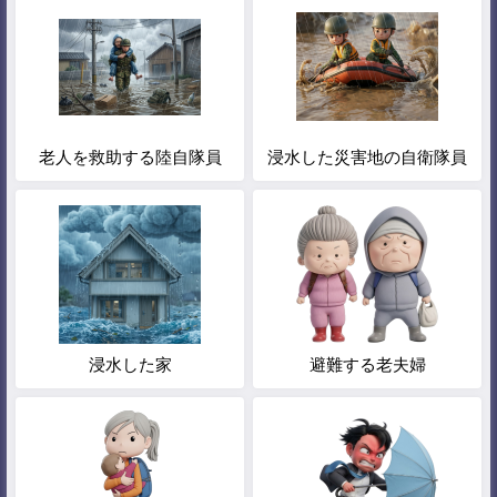
老人を救助する陸自隊員
浸水した災害地の自衛隊員
浸水した家
避難する老夫婦