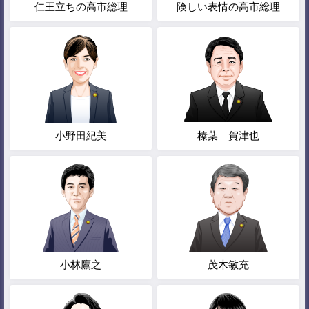
仁王立ちの高市総理
険しい表情の高市総理
小野田紀美
榛葉 賀津也
小林鷹之
茂木敏充